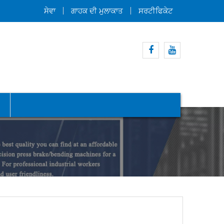
ਸੇਵਾ
ਗਾਹਕ ਦੀ ਮੁਲਾਕਾਤ
ਸਰਟੀਫਿਕੇਟ
ਫੇਸਬੁੱਕ
ਯੂਟਿਊਬ