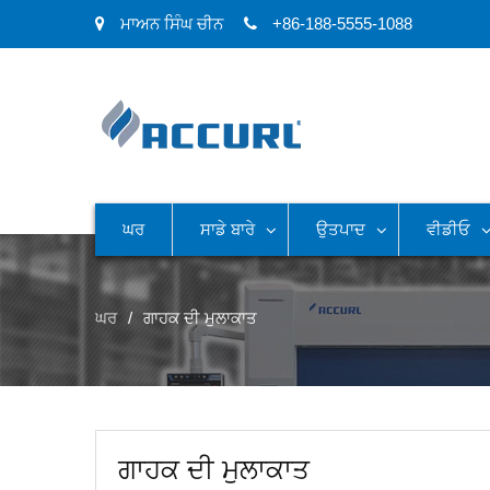
ਮਾਅਨ ਸਿੰਘ ਚੀਨ
+86-188-5555-1088
ਘਰ
ਸਾਡੇ ਬਾਰੇ
ਉਤਪਾਦ
ਵੀਡੀਓ
ਘਰ
ਗਾਹਕ ਦੀ ਮੁਲਾਕਾਤ
ਗਾਹਕ ਦੀ ਮੁਲਾਕਾਤ