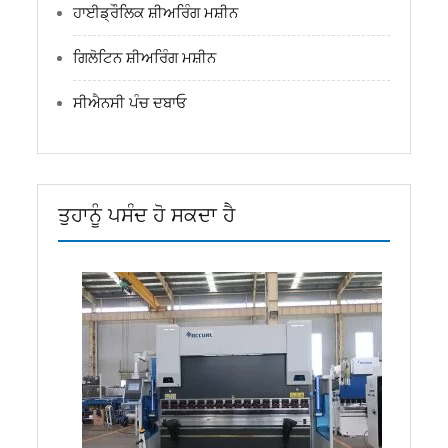
ਹਾਈਡ੍ਰੌਲਿਕ ਸ਼ੀਅਰਿੰਗ ਮਸ਼ੀਨ
ਗਿਲੋਟਿਨ ਸ਼ੀਅਰਿੰਗ ਮਸ਼ੀਨ
ਸੀਐਨਸੀ ਪੰਚ ਦਬਾਓ
ਤੁਹਾਨੂੰ ਪਸੰਦ ਹੋ ਸਕਦਾ ਹੈ