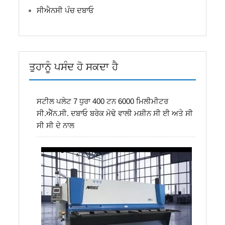
ਸੀਐਨਸੀ ਪੰਚ ਦਬਾਓ
ਤੁਹਾਨੂੰ ਪਸੰਦ ਹੋ ਸਕਦਾ ਹੈ
ਸਟੀਲ ਪਲੇਟ 7 ਧੁਰਾ 400 ਟਨ 6000 ਮਿਲੀਮੀਟਰ
ਸੀ.ਐੱਨ.ਸੀ. ਦਬਾਓ ਬਰੇਕ ਮੋਢੇ ਵਾਲੀ ਮਸ਼ੀਨ ਸੀ ਈ ਅਤੇ ਸੀ
ਸੀ ਸੀ ਦੇ ਨਾਲ